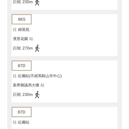
距離
230m
86S
往
錦英苑
濱景花園
站
距離
270m
87D
往
紅磡站(不經馬鞍山市中心)
新界鄉議局大樓
站
距離
230m
87D
往
紅磡站