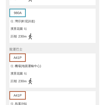
980A
往
灣仔(軒尼詩道)
濱景花園
站
距離
230m
龍運巴士
A41P
往
機場(地面運輸中心)
濱景花園
站
距離
230m
A41P
往
烏溪沙站