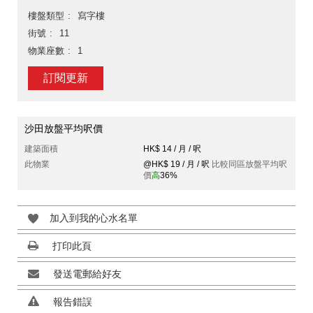
樓盤類型
寫字樓
街號
11
物業座數
1
訂閱更新
沙田放盤平均呎價
建築面積
HK$ 14 / 月 / 呎
此物業
@HK$ 19 / 月 / 呎
比較同區放盤平均呎
價
高
36%
加入到我的心水名單
打印此頁
發送電郵給好友
報告錯誤