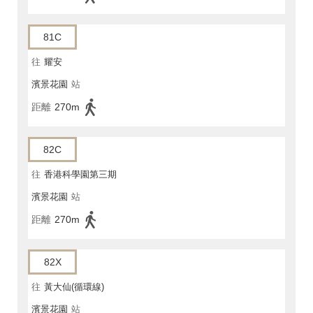
81C
往
耀安
濱景花園
站
距離
270m
82C
往
香港科學園第三期
濱景花園
站
距離
270m
82X
往
黃大仙(循環線)
濱景花園
站