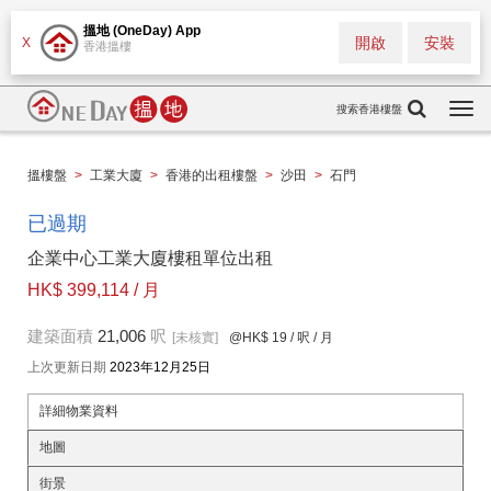
搵地 (OneDay) App
開啟
安裝
X
香港搵樓
搜索香港樓盤
Togg
navi
搵樓盤
>
工業大廈
>
香港的出租樓盤
>
沙田
>
石門
已過期
企業中心工業大廈樓租單位出租
HK$ 399,114 / 月
建築面積
21,006
呎
[未核實]
@HK$ 19
/ 呎 / 月
上次更新日期
2023年12月25日
詳細物業資料
地圖
街景