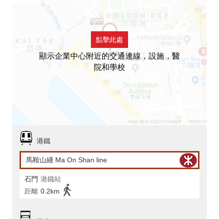
點擊此處
顯示企業中心附近的交通連線，設施，醫
院和學校
港鐵
馬鞍山綫 Ma On Shan line
石門
港鐵站
距離
0.2km