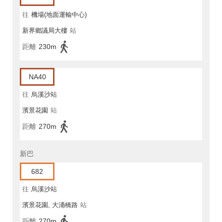
往
機場(地面運輸中心)
新界鄉議局大樓
站
距離
230m
NA40
往
烏溪沙站
濱景花園
站
距離
270m
新巴
682
往
烏溪沙站
濱景花園, 大涌橋路
站
距離
270m