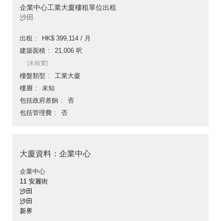
企業中心工業大廈樓租單位出租
沙田
出租
HK$ 399,114 / 月
建築面積
21,006 呎
[未核實]
樓盤類型
工業大廈
樓層
未知
包括政府差餉
否
包括管理費
否
大廈資料：企業中心
企業中心
11 安麗街
沙田
沙田
新界