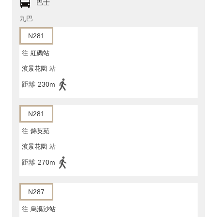
巴士
九巴
N281
往
紅磡站
濱景花園
站
距離
230m
N281
往
錦英苑
濱景花園
站
距離
270m
N287
往
烏溪沙站