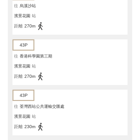
往
烏溪沙站
濱景花園
站
距離
270m
43P
往
香港科學園第三期
濱景花園
站
距離
270m
43P
往
荃灣西站公共運輸交匯處
濱景花園
站
距離
230m