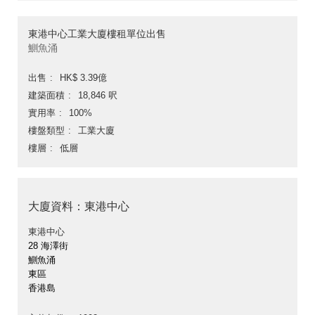
東港中心工業大廈樓租單位出售
鰂魚涌
出售
HK$ 3.39億
建築面積
18,846 呎
實用率
100%
樓盤類型
工業大廈
樓層
低層
大廈資料：東港中心
東港中心
28 海澤街
鰂魚涌
東區
香港島