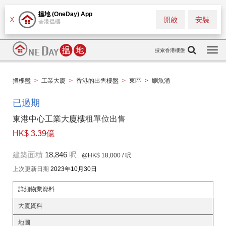
搵地 (OneDay) App
開啟
安裝
X
香港搵樓
搜索香港樓盤
Togg
navi
搵樓盤
>
工業大廈
>
香港的出售樓盤
>
東區
>
鰂魚涌
已過期
東港中心工業大廈樓租單位出售
HK$ 3.39億
建築面積
18,846
呎
@HK$ 18,000
/ 呎
上次更新日期
2023年10月30日
詳細物業資料
大廈資料
地圖