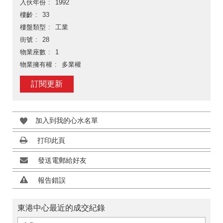
入伙年份
1992
樓齡
33
樓盤類型
工業
街號
28
物業座數
1
物業擁有權
多業權
訂閱更新
加入到我的心水名單
打印此頁
發送電郵給好友
報告錯誤
東港中心最近的成交紀錄