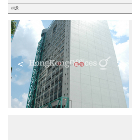
街景
<
>