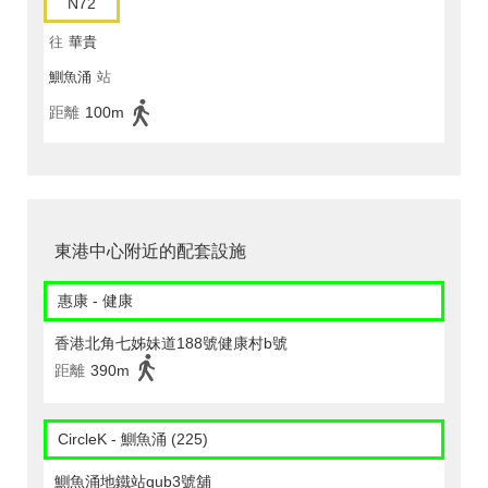
N72
往
華貴
鰂魚涌
站
距離
100m
東港中心附近的配套設施
惠康 - 健康
香港北角七姊妹道188號健康村b號
距離
390m
CircleK - 鰂魚涌 (225)
鰂魚涌地鐵站qub3號舖