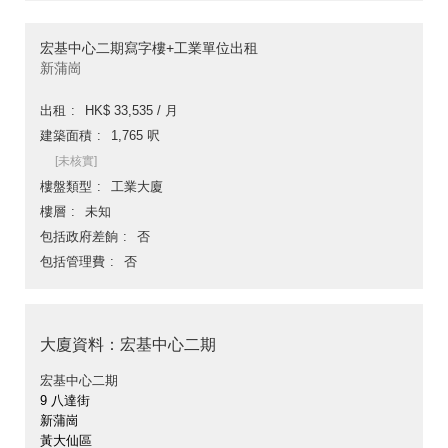
宏基中心二期寫字樓+工業單位出租
新蒲崗
出租
HK$ 33,535 / 月
建築面積
1,765 呎
[未核實]
樓盤類型
工業大廈
樓層
未知
包括政府差餉
否
包括管理費
否
大廈資料：宏基中心二期
宏基中心二期
9 八達街
新蒲崗
黃大仙區