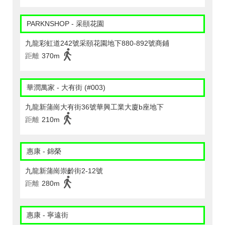
PARKNSHOP - 采頤花園
九龍彩虹道242號采頤花園地下880-892號商鋪
距離
370m
華潤萬家 - 大有街 (#003)
九龍新蒲崗大有街36號華興工業大廈b座地下
距離
210m
惠康 - 錦榮
九龍新蒲崗崇齡街2-12號
距離
280m
惠康 - 寧遠街