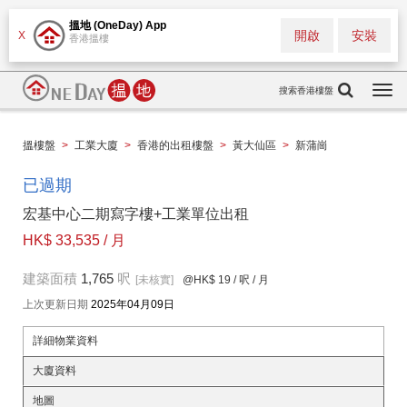
搵地 (OneDay) App
開啟
安裝
X
香港搵樓
搜索香港樓盤
Togg
navi
搵樓盤
>
工業大廈
>
香港的出租樓盤
>
黃大仙區
>
新蒲崗
已過期
宏基中心二期寫字樓+工業單位出租
HK$ 33,535 / 月
建築面積
1,765
呎
[未核實]
@HK$ 19
/ 呎 / 月
上次更新日期
2025年04月09日
詳細物業資料
大廈資料
地圖