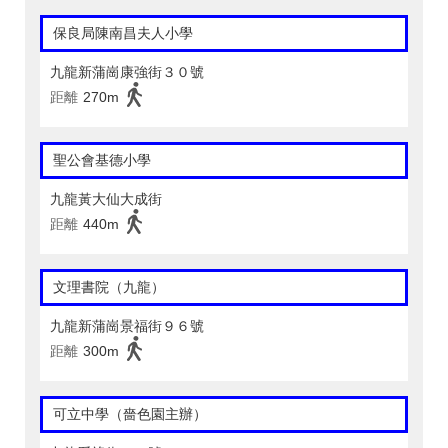
保良局陳南昌夫人小學
九龍新蒲崗康強街３０號
距離
270m
聖公會基德小學
九龍黃大仙大成街
距離
440m
文理書院（九龍）
九龍新蒲崗景福街９６號
距離
300m
可立中學（嗇色園主辦）