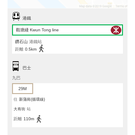
港鐵
觀塘綫 Kwun Tong line
鑽石山
港鐵站
距離
0.5km
巴士
九巴
29M
往
新蒲崗(循環線)
大有街
站
距離
110m