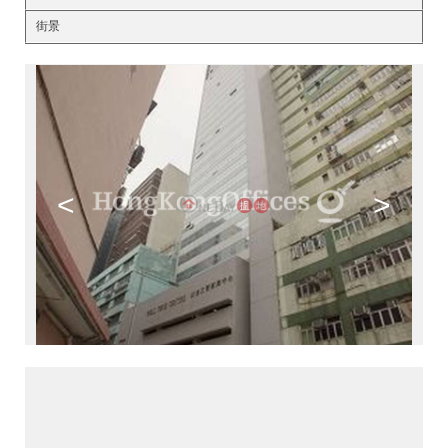
街景
<
>