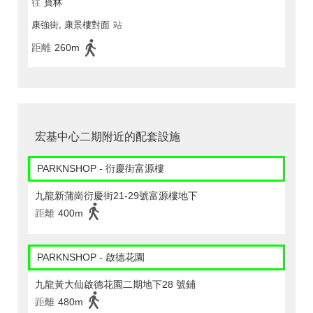
往
寶林
康強街, 康景樓對面
站
距離
260m
宏基中心二期附近的配套設施
PARKNSHOP - 衍慶街富源樓
九龍新蒲崗衍慶街21-29號富源樓地下
距離
400m
PARKNSHOP - 啟德花園
九龍黃大仙啟德花園二期地下28 號鋪
距離
480m