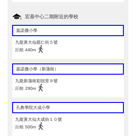
宏基中心二期附近的學校
嘉諾撒小學
九龍黃大仙親仁街５號
距離
440m
嘉諾撒小學（新蒲崗）
九龍新蒲崗彩頤里９號
距離
290m
孔教學院大成小學
九龍黃大仙大成街１０號
距離
500m