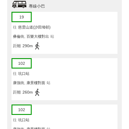
專線小巴
19
往
慈雲山道(沙田坳邨)
彝倫街, 百樂大樓對出
站
距離
290m
102
往
坑口站
康強街, 康景樓對面
站
距離
260m
102
往
坑口站