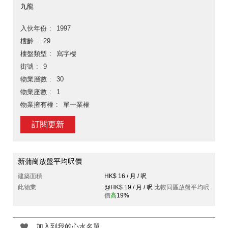
九龍
入伙年份
1997
樓齡
29
樓盤類型
寫字樓
街號
9
物業層數
30
物業座數
1
物業擁有權
單一業權
訂閱更新
新蒲崗放盤平均呎價
建築面積
HK$ 16 / 月 / 呎
此物業
@HK$ 19 / 月 / 呎
比較同區放盤平均呎
價
高
19%
加入到我的心水名單