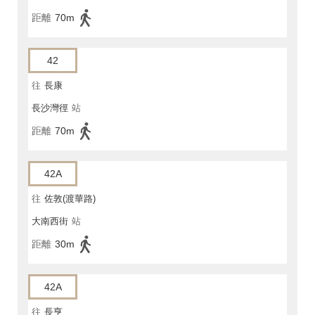
距離
70m
42
往
長康
長沙灣徑
站
距離
70m
42A
往
佐敦(渡華路)
大南西街
站
距離
30m
42A
往
長亨