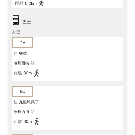
距離
0.2km
巴士
九巴
2A
往
樂華
汝州西街
站
距離
80m
6C
往
九龍城碼頭
汝州西街
站
距離
80m