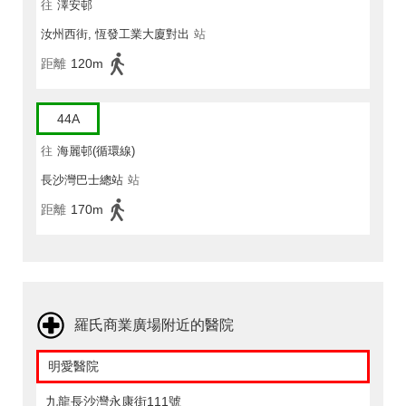
往
澤安邨
汝州西街, 恆發工業大廈對出
站
距離
120m
44A
往
海麗邨(循環線)
長沙灣巴士總站
站
距離
170m
羅氏商業廣場附近的醫院
明愛醫院
九龍長沙灣永康街111號