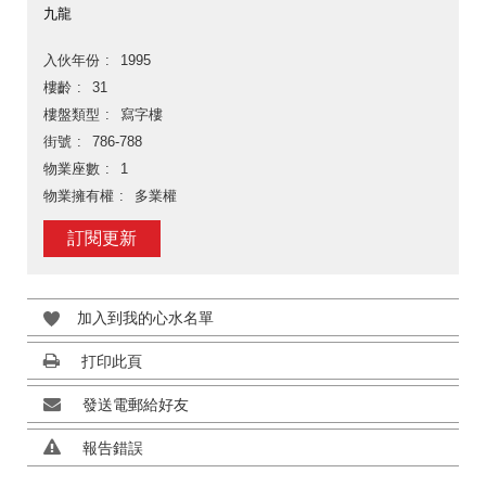
九龍
入伙年份
1995
樓齡
31
樓盤類型
寫字樓
街號
786-788
物業座數
1
物業擁有權
多業權
訂閱更新
加入到我的心水名單
打印此頁
發送電郵給好友
報告錯誤