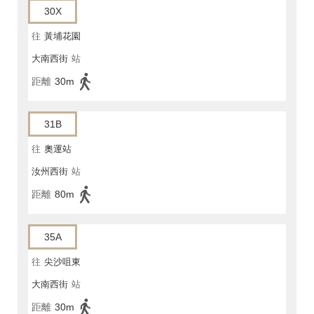
30X
往
黃埔花園
大南西街
站
距離
30m
31B
往
奧運站
汝州西街
站
距離
80m
35A
往
尖沙咀東
大南西街
站
距離
30m