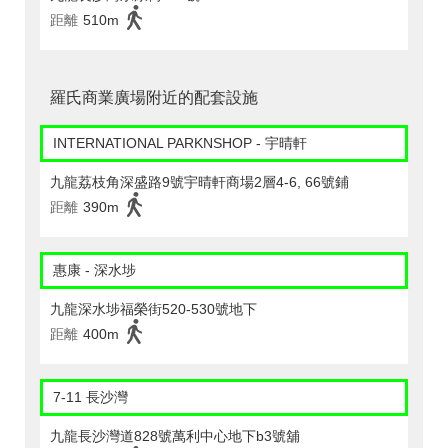
距離
510m
羅氏商業廣場附近的配套設施
INTERNATIONAL PARKNSHOP - 宇晴軒
九龍荔枝角深盛路9號宇晴軒商場2層4-6, 66號鋪
距離
390m
惠康 - 深水埗
九龍深水埗福榮街520-530號地下
距離
400m
7-11 長沙灣
九龍長沙灣道828號萬利中心地下b3號舖