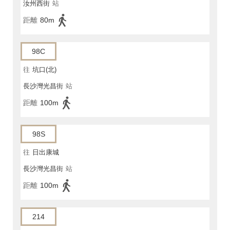
汝州西街
站
距離
80m
98C
往
坑口(北)
長沙灣光昌街
站
距離
100m
98S
往
日出康城
長沙灣光昌街
站
距離
100m
214