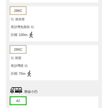
286C
往
深水埗
長沙灣光昌街
站
距離
100m
286C
往
利安
長沙灣徑
站
距離
70m
專線小巴
42