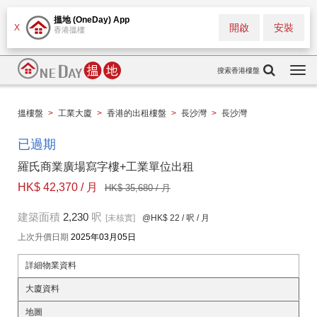
搵地 (OneDay) App
開啟
安裝
X
香港搵樓
搜索香港樓盤
Togg
navi
搵樓盤
>
工業大廈
>
香港的出租樓盤
>
長沙灣
>
長沙灣
已過期
羅氏商業廣場寫字樓+工業單位出租
HK$ 42,370 / 月
HK$ 35,680 / 月
建築面積
2,230
呎
[未核實]
@HK$ 22
/ 呎 / 月
上次升價日期
2025年03月05日
詳細物業資料
大廈資料
地圖