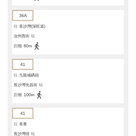
36A
往
長沙灣(深旺道)
汝州西街
站
距離
80m
41
往
九龍城碼頭
長沙灣光昌街
站
距離
100m
41
往
長青
長沙灣徑
站