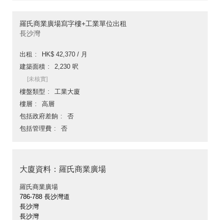
羅氏商業廣場寫字樓+工業單位出租
長沙灣
出租
HK$ 42,370 / 月
建築面積
2,230 呎
[未核實]
樓盤類型
工業大廈
樓層
高層
包括政府差餉
否
包括管理費
否
大廈資料：羅氏商業廣場
羅氏商業廣場
786-788 長沙灣道
長沙灣
長沙灣