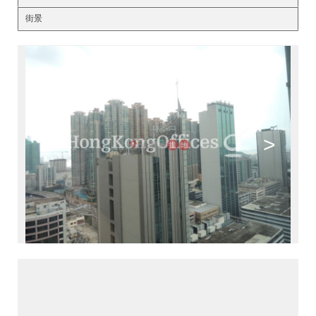
街景
<
>