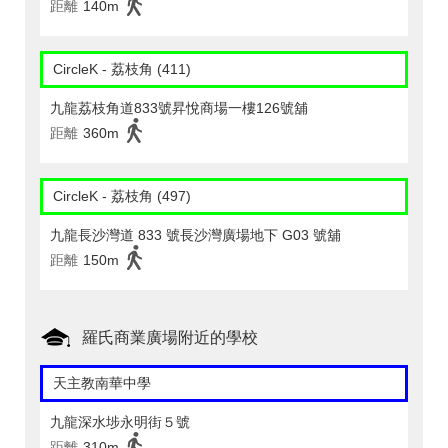
距離
140m
CircleK - 荔枝角 (411)
九龍荔枝角道833號昇悅商場一樓126號舖
距離
360m
CircleK - 荔枝角 (497)
九龍長沙灣道 833 號長沙灣廣場地下 G03 號舖
距離
150m
羅氏商業廣場附近的學校
天主教南華中學
九龍深水埗永明街５號
距離
310m