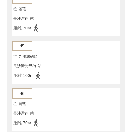
往
麗瑤
長沙灣徑
站
距離
70m
45
往
九龍城碼頭
長沙灣光昌街
站
距離
100m
46
往
麗瑤
長沙灣徑
站
距離
70m