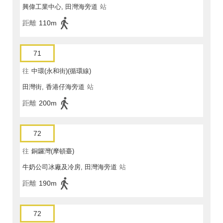
興偉工業中心, 田灣海旁道
站
距離
110m
71
往
中環(永和街)(循環線)
田灣街, 香港仔海旁道
站
距離
200m
72
往
銅鑼灣(摩頓臺)
牛奶公司冰廠及冷房, 田灣海旁道
站
距離
190m
72