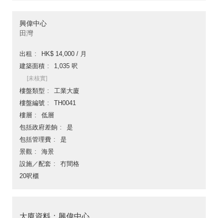
興偉中心
田灣
出租
HK$ 14,000 / 月
建築面積
1,035 呎
[未核實]
樓盤類型
工業大廈
樓盤編號
TH0041
樓層
低層
包括政府差餉
是
包括管理費
是
景觀
海景
設施／配套
冇間格
20呎櫃
大廈資料：興偉中心