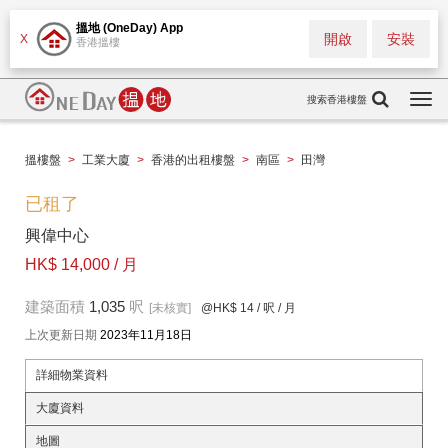
搵地 (OneDay) App
開啟
安裝
X
香港搵樓
搜索香港樓盤
Togg
navi
搵樓盤
>
工業大廈
>
香港的出租樓盤
>
南區
>
田灣
已租了
興偉中心
HK$ 14,000 / 月
建築面積
1,035
呎
[未核實]
@HK$ 14
/ 呎 / 月
上次更新日期
2023年11月18日
詳細物業資料
大廈資料
地圖