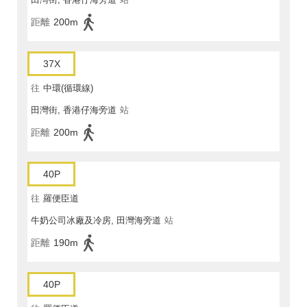
距離
200m
37X
往
中環(循環線)
田灣街, 香港仔海旁道
站
距離
200m
40P
往
羅便臣道
牛奶公司冰廠及冷房, 田灣海旁道
站
距離
190m
40P