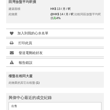
田灣放盤平均呎價
建築面積
HK$ 13 / 月 / 呎
此物業
@HK$ 14 / 月 / 呎
比較同區放盤平均呎
價
高
4%
加入到我的心水名單
打印此頁
發送電郵給好友
報告錯誤
樓盤在相同大廈
此物業的其它出租盤
(1)
興偉中心最近的成交紀錄
出售