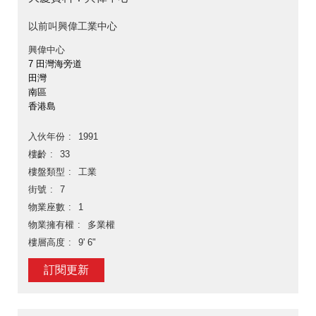
以前叫興偉工業中心
興偉中心
7 田灣海旁道
田灣
南區
香港島
入伙年份
1991
樓齡
33
樓盤類型
工業
街號
7
物業座數
1
物業擁有權
多業權
樓層高度
9' 6"
訂閱更新