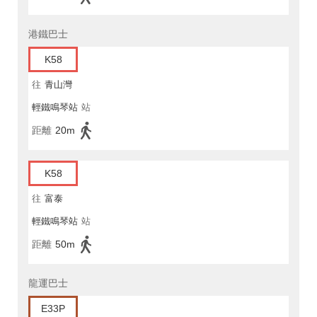
港鐵巴士
K58
往
青山灣
輕鐵鳴琴站
站
距離
20m
K58
往
富泰
輕鐵鳴琴站
站
距離
50m
龍運巴士
E33P