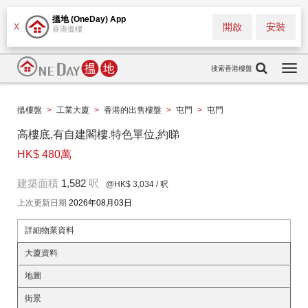
搵地 (OneDay) App
開啟
安裝
X
香港搵樓
搜索香港樓盤
Togg
navi
搵樓盤
>
工業大廈
>
香港的出售樓盤
>
屯門
>
屯門
高樓底,有自建閣樓.特色單位,約睇
HK$ 480萬
建築面積
1,582
呎
@HK$ 3,034
/ 呎
上次更新日期
2026年08月03日
詳細物業資料
大廈資料
地圖
街景