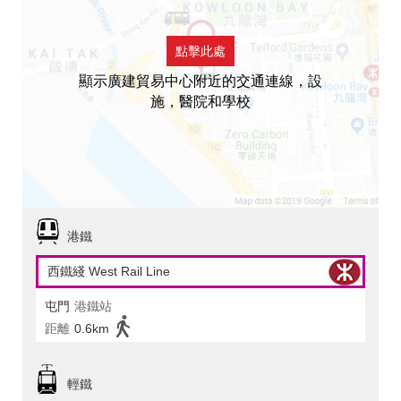
點擊此處
顯示廣建貿易中心附近的交通連線，設
施，醫院和學校
港鐵
西鐵綫 West Rail Line
屯門
港鐵站
距離
0.6km
輕鐵