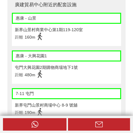
廣建貿易中心附近的配套設施
惠康 - 山景
新界山景村商業中心第1期119-120室
距離
160m
惠康 - 大興花園1
屯門大興花園2期購物商場地下1號
距離
480m
7-11 屯門
新界屯門山景村商場中心 8-9 號舖
距離
190m
CircleK - 屯門 (50)