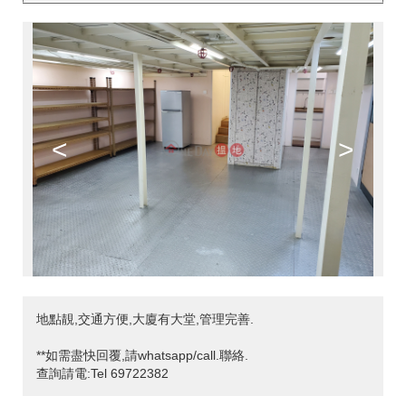
<
>
地點靚,交通方便,大廈有大堂,管理完善.
**如需盡快回覆,請whatsapp/call.聯絡.
查詢請電:Tel 69722382