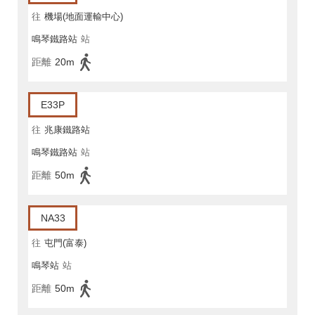
往
機場(地面運輸中心)
鳴琴鐵路站
站
距離
20m
E33P
往
兆康鐵路站
鳴琴鐵路站
站
距離
50m
NA33
往
屯門(富泰)
鳴琴站
站
距離
50m