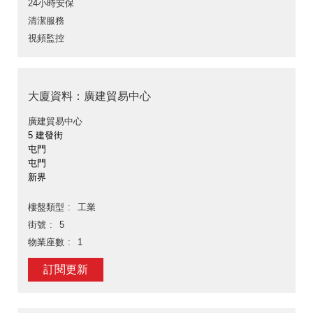
24小時安保
清潔服務
視頻監控
大廈資料：廣建貿易中心
廣建貿易中心
5 建發街
屯門
屯門
新界
樓盤類型
工業
街號
5
物業座數
1
訂閱更新