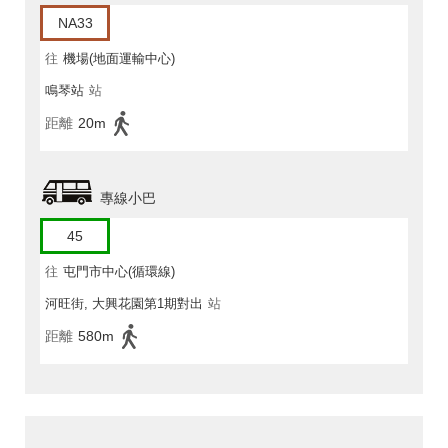
NA33
往
機場(地面運輸中心)
鳴琴站
站
距離
20m
專線小巴
45
往
屯門市中心(循環線)
河旺街, 大興花園第1期對出
站
距離
580m