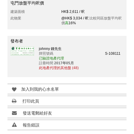
屯門放盤平均呎價
建築面積
HK$ 2,611 / 呎
此物業
@HK$ 3,034 / 呎
比較同區放盤平均呎
價
高
16%
發布者
johnny 鍾先生
牌照號碼
S-108111
已驗證地產代理
註冊時間
2017年05月
此地產代理的其他盤 (48)
加入到我的心水名單
打印此頁
發送電郵給好友
報告錯誤