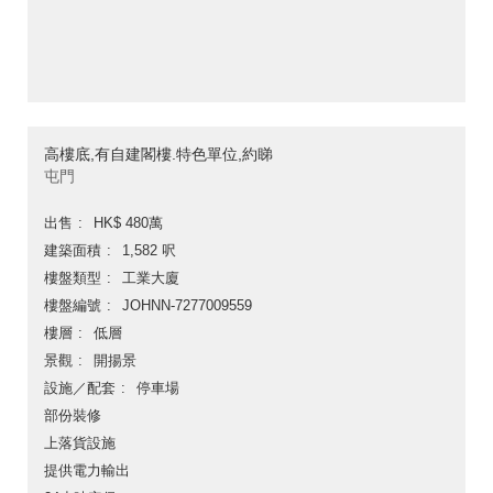
高樓底,有自建閣樓.特色單位,約睇
屯門
出售
HK$ 480萬
建築面積
1,582 呎
樓盤類型
工業大廈
樓盤編號
JOHNN-7277009559
樓層
低層
景觀
開揚景
設施／配套
停車場
部份裝修
上落貨設施
提供電力輸出