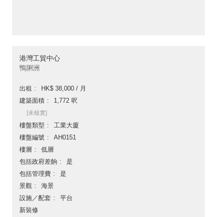
港灣工貿中心
鴨脷洲
出租
HK$ 38,000 / 月
建築面積
1,772 呎
[未核實]
樓盤類型
工業大廈
樓盤編號
AH0151
樓層
低層
包括政府差餉
是
包括管理費
是
景觀
海景
設施／配套
平台
新裝修