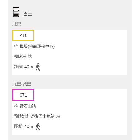
巴士
城巴
A10
往
機場(地面運輸中心)
鴨脷洲
站
距離
40m
九巴/城巴
671
往
鑽石山站
鴨脷洲利樂街巴士總站
站
距離
40m