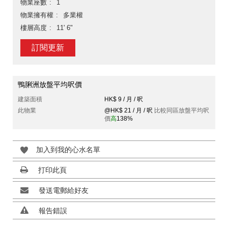
物業座數
1
物業擁有權
多業權
樓層高度
11' 6"
訂閱更新
鴨脷洲放盤平均呎價
建築面積
HK$ 9 / 月 / 呎
此物業
@HK$ 21 / 月 / 呎
比較同區放盤平均呎
價
高
138%
加入到我的心水名單
打印此頁
發送電郵給好友
報告錯誤