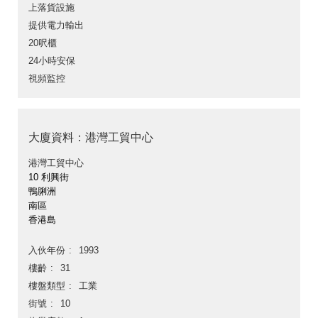
上落貨設施
提供電力輸出
20呎櫃
24小時安保
視頻監控
大廈資料：港灣工貿中心
港灣工貿中心
10 利興街
鴨脷洲
南區
香港島
入伙年份
1993
樓齡
31
樓盤類型
工業
街號
10