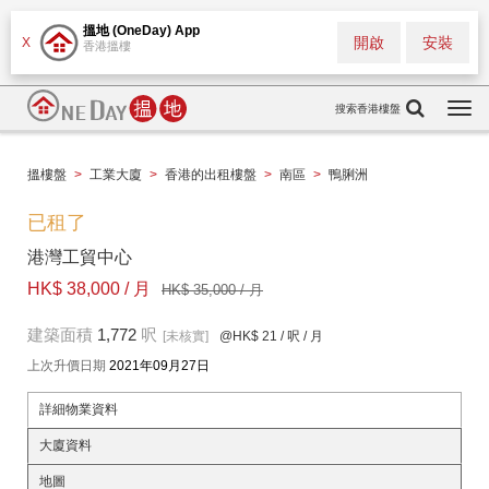
搵地 (OneDay) App
開啟
安裝
X
香港搵樓
搜索香港樓盤
Togg
navi
搵樓盤
>
工業大廈
>
香港的出租樓盤
>
南區
>
鴨脷洲
已租了
港灣工貿中心
HK$ 38,000 / 月
HK$ 35,000 / 月
建築面積
1,772
呎
[未核實]
@HK$ 21
/ 呎 / 月
上次升價日期
2021年09月27日
詳細物業資料
大廈資料
地圖