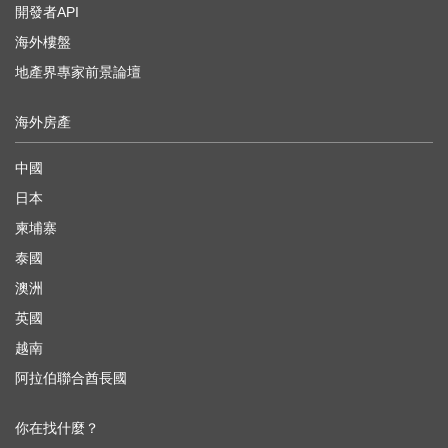
開發者API
海外樓盤
地產界專家前景論壇
海外房產
中國
日本
柬埔寨
泰國
澳洲
英國
越南
阿拉伯聯合酋長國
你在找什麼？