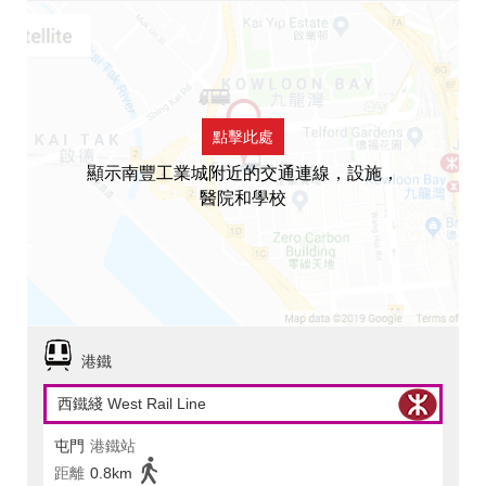
點擊此處
顯示南豐工業城附近的交通連線，設施，
醫院和學校
港鐵
西鐵綫 West Rail Line
屯門
港鐵站
距離
0.8km