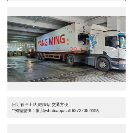
<
>
附近有巴士站,輕鐵站,交通方便,
**如需盡快回覆,請whatsapp/call 69722382聯絡.