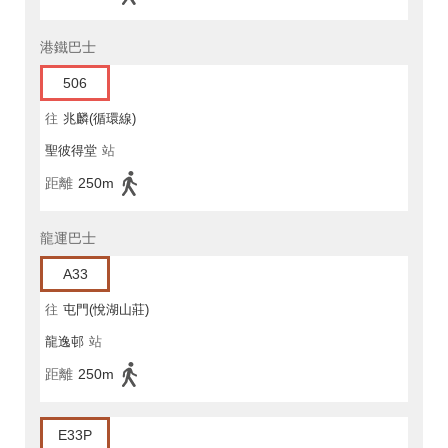
港鐵巴士
506
往
兆麟(循環線)
聖彼得堂
站
距離
250m
龍運巴士
A33
往
屯門(悅湖山莊)
龍逸邨
站
距離
250m
E33P