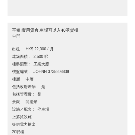
平租!實用貨倉,車場可以入40呎貨櫃
屯門
出租
HK$ 22,000 / 月
建築面積
2,500 呎
樓盤類型
工業大廈
樓盤編號
JOHNN-3735898839
樓層
中層
包括政府差餉
是
包括管理費
是
景觀
開揚景
設施／配套
停車場
上落貨設施
提供電力輸出
20呎櫃