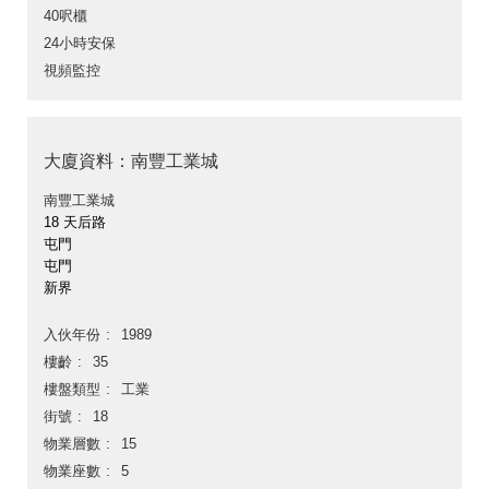
40呎櫃
24小時安保
視頻監控
大廈資料：南豐工業城
南豐工業城
18 天后路
屯門
屯門
新界
入伙年份
1989
樓齡
35
樓盤類型
工業
街號
18
物業層數
15
物業座數
5