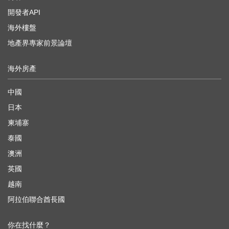
開發者API
海外樓盤
地產界專家前景論壇
海外房產
中國
日本
柬埔寨
泰國
澳洲
英國
越南
阿拉伯聯合酋長國
你在找什麼？