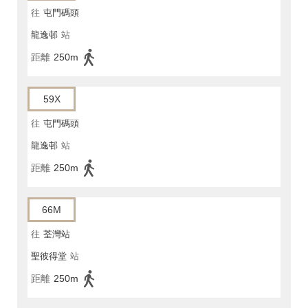
往
屯門碼頭
龍逸邨
站
距離
250m
59X
往
屯門碼頭
龍逸邨
站
距離
250m
66M
往
荃灣站
聖彼得堂
站
距離
250m