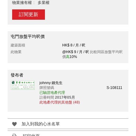
物業擁有權
多業權
訂閱更新
屯門放盤平均呎價
建築面積
HK$ 8 / 月 / 呎
此物業
@HK$ 9 / 月 / 呎
比較同區放盤平均呎
價
高
10%
發布者
johnny 鍾先生
牌照號碼
S-108111
已驗證地產代理
註冊時間
2017年05月
此地產代理的其他盤 (48)
加入到我的心水名單