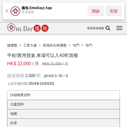
搵地 (OneDay) App
開啟
安裝
X
香港搵樓
搜索香港樓盤
Togg
navi
搵樓盤
>
工業大廈
>
香港的出租樓盤
>
屯門
>
屯門
平租!實用貨倉,車場可以入40呎貨櫃
HK$ 22,000 / 月
HK$ 21,000 / 月
建築面積
2,500
呎
@HK$ 9
/ 呎 / 月
上次升價日期
2024年10月03日
詳細物業資料
大廈資料
地圖
街景