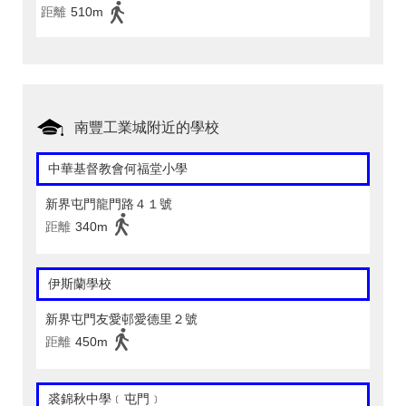
距離
510m
南豐工業城附近的學校
中華基督教會何福堂小學
新界屯門龍門路４１號
距離
340m
伊斯蘭學校
新界屯門友愛邨愛德里２號
距離
450m
裘錦秋中學﹝屯門﹞