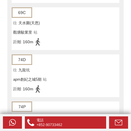
69C
往
天水圍(天恩)
觀塘駿業里
站
距離
160m
74D
往
九龍坑
apm創紀之城5期
站
距離
160m
74P
往
大埔中心總站
電話
+852-90733462
apm創紀之城5期
站