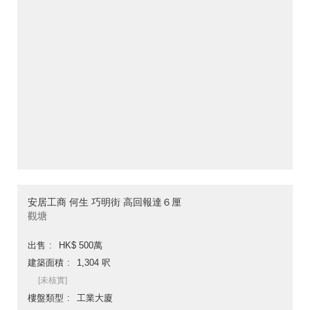
安居工商 何生 巧明街 高回報達６厘
觀塘
出售
HK$ 500萬
建築面積
1,304 呎
[未核實]
樓盤類型
工業大廈