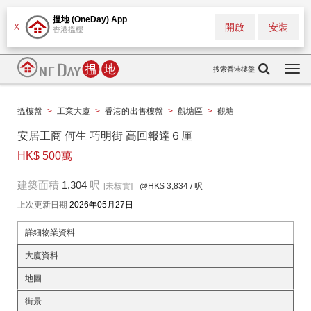
搵地 (OneDay) App
開啟
安裝
X
香港搵樓
搜索香港樓盤
Togg
navi
搵樓盤
>
工業大廈
>
香港的出售樓盤
>
觀塘區
>
觀塘
安居工商 何生 巧明街 高回報達６厘
HK$ 500萬
建築面積
1,304
呎
[未核實]
@HK$ 3,834
/ 呎
上次更新日期
2026年05月27日
詳細物業資料
大廈資料
地圖
街景