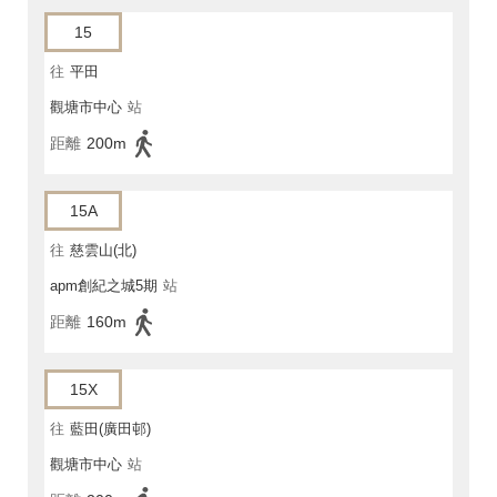
15
往
平田
觀塘市中心
站
距離
200m
15A
往
慈雲山(北)
apm創紀之城5期
站
距離
160m
15X
往
藍田(廣田邨)
觀塘市中心
站