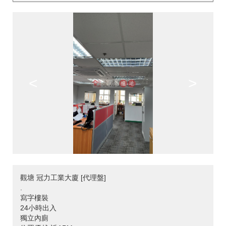
<
>
觀塘 冠力工業大廈 [代理盤]
.
寫字樓裝
24小時出入
獨立內廁
>