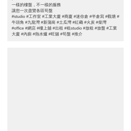
一樣的樓盤，不一樣的服務
讓您一次盡覽各區筍盤
#studio #工作室 #工業大廈 #商廈 #迷你倉 #半倉寫 #觀塘 #
牛頭角 #九龍灣 #新蒲崗 #土瓜灣 #紅磡 #火炭 #柴灣
#office #網店 #樓上舖 #出租 #租studio #放租 #放盤 #工業
大廈 #內廁 #熱水爐 #旺舖 #筍盤 #推介