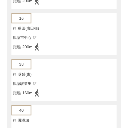
距離
200m
16
往
藍田(廣田邨)
觀塘市中心
站
距離
200m
38
往
葵盛(東)
觀塘駿業里
站
距離
160m
40
往
麗港城