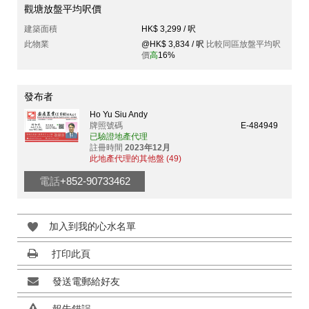
觀塘放盤平均呎價
建築面積
HK$ 3,299 / 呎
此物業
@HK$ 3,834 / 呎
比較同區放盤平均呎
價
高
16%
發布者
Ho Yu Siu Andy
牌照號碼
E-484949
已驗證地產代理
註冊時間
2023年12月
此地產代理的其他盤 (49)
電話
+852-90733462
加入到我的心水名單
打印此頁
發送電郵給好友