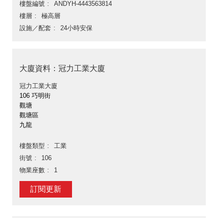
樓盤編號
ANDYH-4443563814
樓層
極高層
設施／配套
24小時安保
大廈資料：冠力工業大廈
冠力工業大廈
106 巧明街
觀塘
觀塘區
九龍
樓盤類型
工業
街號
106
物業座數
1
訂閱更新