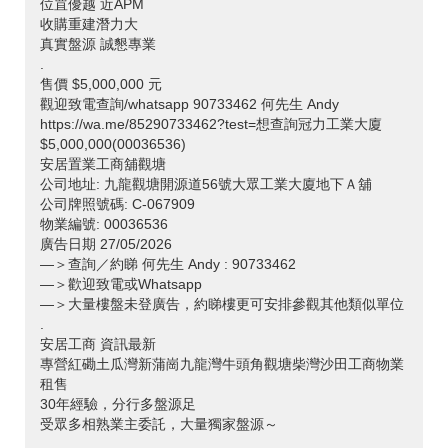
位罝優越 近APM
收購重建潛力大
真實盤源 誠懇專業
.
售價 $5,000,000 元
觀迎致電查詢/whatsapp 90733462 何先生 Andy
https://wa.me/85290733462?test=想查詢冠力工業大廈
$5,000,000(00036536)
安居置業工商舖觀塘
公司地址: 九龍觀塘開源道56號大眾工業大廈地下Ａ舖
公司牌照號碼: C-067909
物業編號: 00036536
廣告日期 27/05/2026
—＞查詢／約睇 何先生 Andy : 90733462
—＞歡迎致電或Whatsapp
—＞大量樓盤未登廣告，約睇樓更可安排參觀其他類似單位
.
安居工商 資訊最新
專營紅磡土瓜灣新蒲崗九龍灣牛頭角觀塘柴灣沙田工商物業
租售
30年經驗，分行多盤源足
受眾多相熟業主委託，大量獨家盤源～
.