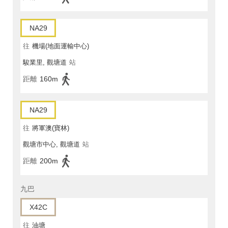
NA29
往
機場(地面運輸中心)
駿業里, 觀塘道
站
距離
160m
NA29
往
將軍澳(寶林)
觀塘市中心, 觀塘道
站
距離
200m
九巴
X42C
往
油塘