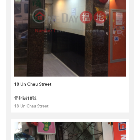
18 Un Chau Street
元州街18號
18 Un Chau Street