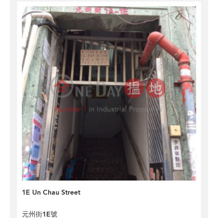
1E Un Chau Street
元州街1E號