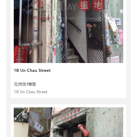
1B Un Chau Street
元州街1B號
1B Un Chau Street