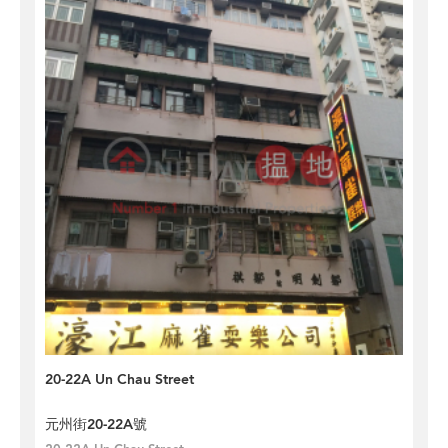
20-22A Un Chau Street
元州街20-22A號