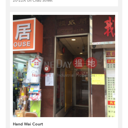
20-22A Un Chau Street
Hand Wai Court