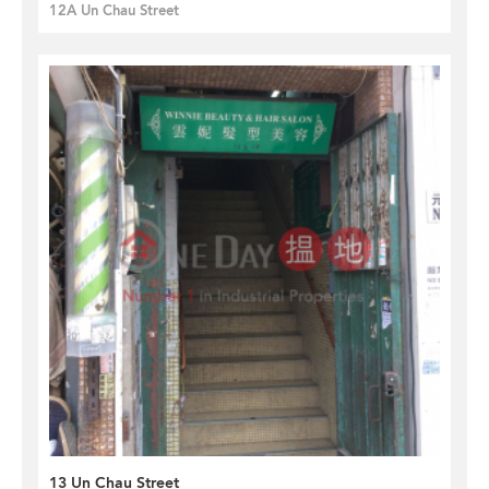
12A Un Chau Street
13 Un Chau Street