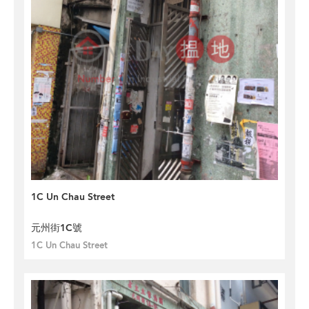
1C Un Chau Street
元州街1C號
1C Un Chau Street