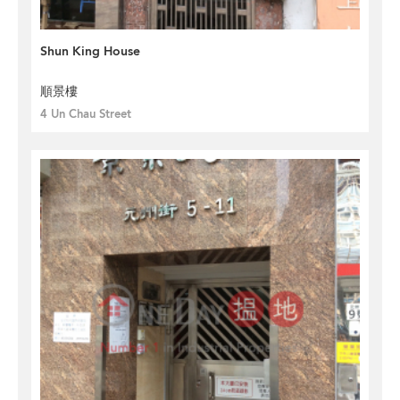
Shun King House
順景樓
4 Un Chau Street