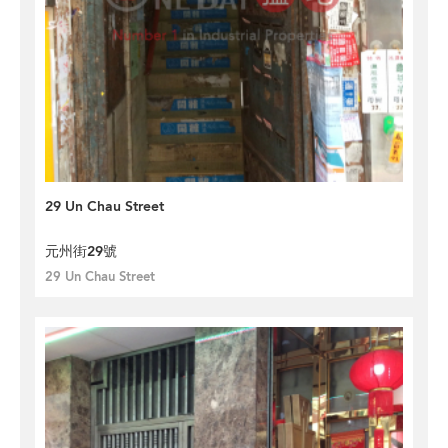
29 Un Chau Street
元州街29號
29 Un Chau Street