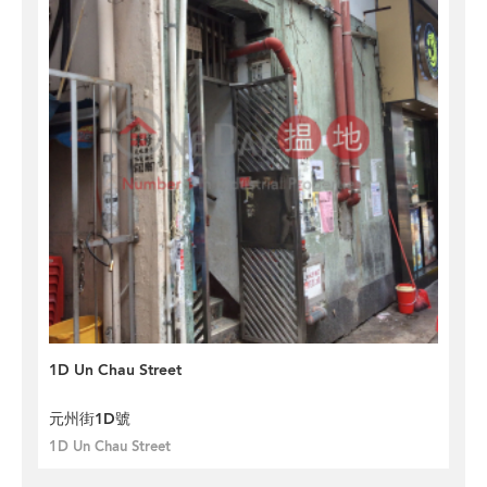
1D Un Chau Street
元州街1D號
1D Un Chau Street