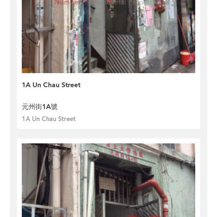
1A Un Chau Street
元州街1A號
1A Un Chau Street