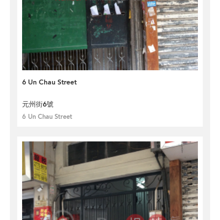
6 Un Chau Street
元州街6號
6 Un Chau Street