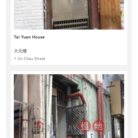
Tai Yuen House
大元樓
1 Un Chau Street