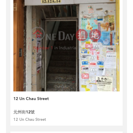
12 Un Chau Street
元州街12號
12 Un Chau Street