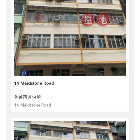
14 Maidstone Road
美善同道14號
14 Maidstone Road