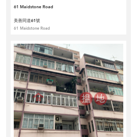
61 Maidstone Road
美善同道61號
61 Maidstone Road