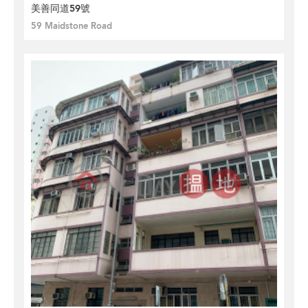
美善同道59號
59 Maidstone Road