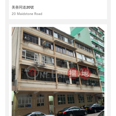
美善同道20號
20 Maidstone Road