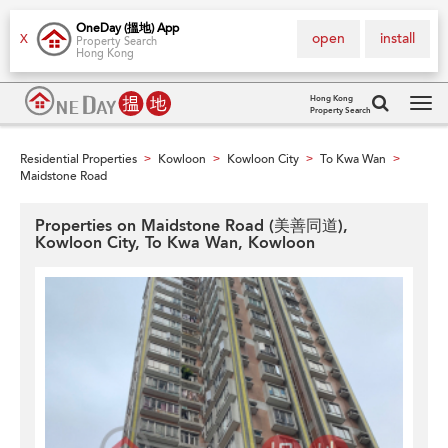
OneDay (搵地) App
open
install
X
Property Search
Hong Kong
Hong Kong
Property Search
Tog
navi
Residential Properties
Kowloon
Kowloon City
To Kwa Wan
>
>
>
>
Maidstone Road
Properties on Maidstone Road (美善同道),
Kowloon City, To Kwa Wan, Kowloon