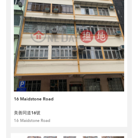
16 Maidstone Road
美善同道16號
16 Maidstone Road