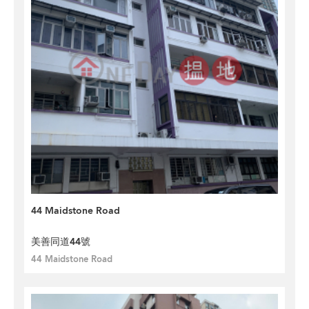
44 Maidstone Road
美善同道44號
44 Maidstone Road