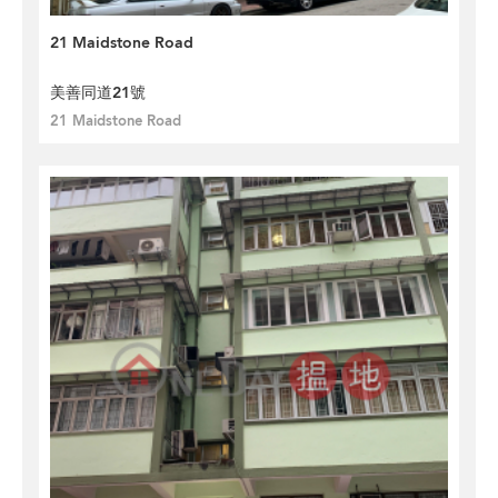
21 Maidstone Road
美善同道21號
21 Maidstone Road