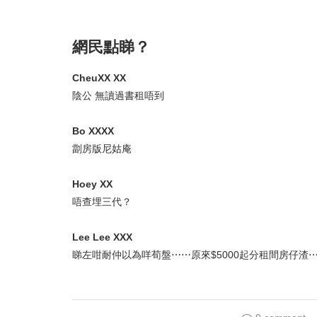
網民點睇？
CheuXX XX
陰公 無讀過書租唔到
Bo XXXX
劏房版尼姑庵
Hoey XX
唔查埋三代？
Lee Lee XXX
睇左咁耐仲以為咩荀盤⋯⋯原來$5000起分租間房仔渣