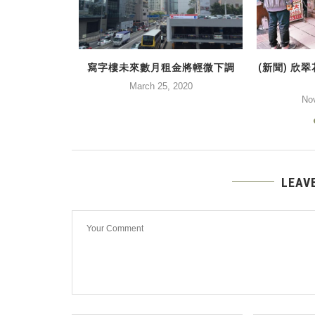
蝕讓 輸逾5球
寫字樓未來數月租金將輕微下調
(新聞) 欣
2020
March 25, 2020
No
LEAV