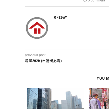
0 comment
ONEDAY
previous post
居屋2020 (申請者必看)
YOU M