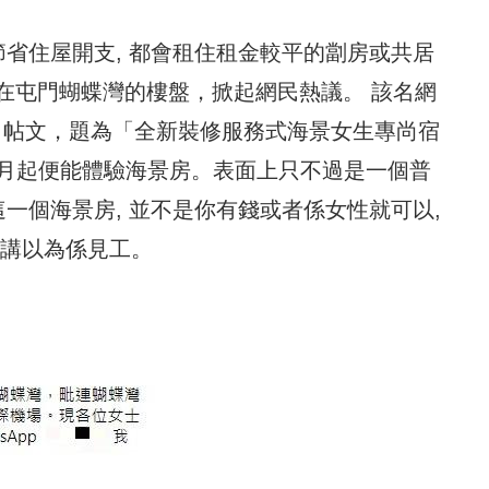
節省住屋開支, 都會租住租金較平的劏房或共居
在屯門蝴蝶灣的樓盤，掀起網民熱議。 該名網
ok出帖文，題為「全新裝修服務式海景女生專尚宿
0/月起便能體驗海景房。表面上只不過是一個普
這一個海景房, 並不是你有錢或者係女性就可以,
唔講以為係見工。