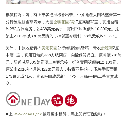
樓價稍為回落，有上車客把握機會出擊。中原地產大圍站盛薈第一
分行經理趙國華表示，大圍
金獅花園
2期
F座高層02室，實用面積
約282方呎兩房，以468萬元易手，實用平均呎價約16,596元。原
業主2015年以330萬元購入，持貨至今獲利138萬元或約41.8%。
另外，中原地產青衣
美景花園
分行經理張納賢稱，青衣
藍澄灣
2座
中層C室，實用面積約488方呎兩房，內櫳保質得宜。原叫價608萬
元，新近減至595萬元獲上車客承接，折合實用呎價約12,193元。
原業主2016年4月以422萬元買入，持貨不足4年，現轉手帳面賺
173萬元或41%。青衣區由農曆新年至今，只錄得4宗二手買賣成
交。
▶️上
www.oneday.hk
搜尋更多樓盤，馬上與代理聯絡啦！