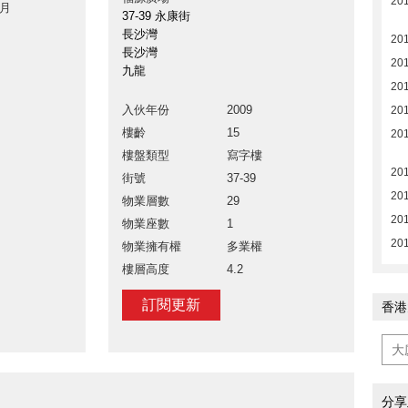
20
 月
37-39 永康街
長沙灣
20
長沙灣
20
九龍
201
入伙年份
2009
201
樓齡
15
20
樓盤類型
寫字樓
20
街號
37-39
20
物業層數
29
201
物業座數
1
20
物業擁有權
多業權
樓層高度
4.2
訂閱更新
香港
分享