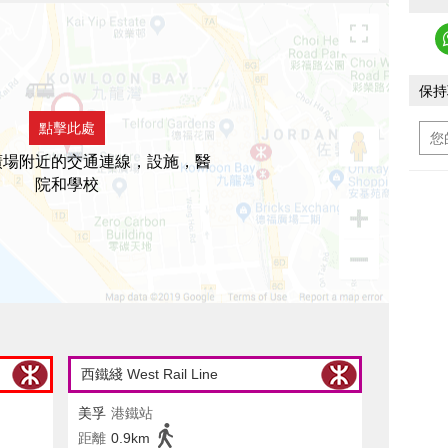
保持
點擊此處
廣場附近的交通連線，設施，醫
院和學校
西鐵綫 West Rail Line
美孚
港鐵站
距離
0.9km