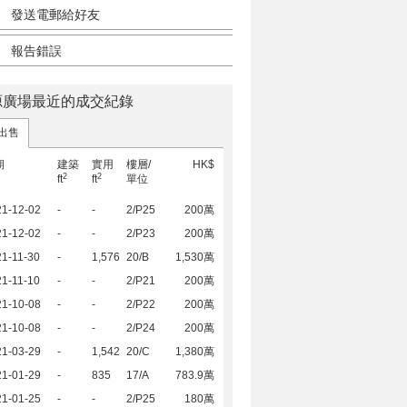
發送電郵給好友
報告錯誤
源廣場最近的成交紀錄
出售
期
建築
實用
樓層/
HK$
2
2
ft
ft
單位
21-12-02
-
-
2/P25
200萬
21-12-02
-
-
2/P23
200萬
1-11-30
-
1,576
20/B
1,530萬
1-11-10
-
-
2/P21
200萬
21-10-08
-
-
2/P22
200萬
21-10-08
-
-
2/P24
200萬
21-03-29
-
1,542
20/C
1,380萬
21-01-29
-
835
17/A
783.9萬
21-01-25
-
-
2/P25
180萬