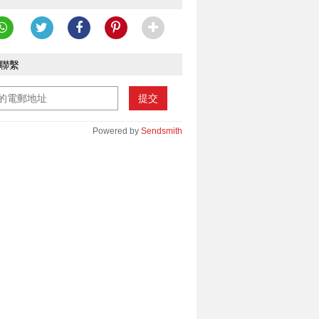
聯繫
提交
Powered by
Sendsmith