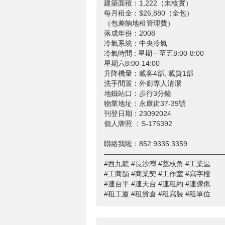
建築面積：1,222（未核實）
每月租金：$26,880（全包）
（包差餉地租管理費）
落成年份：2008
冷氣系統：中央冷氣
冷氣時間 : 星期一至五8:00-8:00
星期六8:00-14:00
升降機量：載客4部, 載貨1部
洗手間置：外廁專人清潔
地鐵站口：步行3分鐘
物業地址：永康街37-39號
刊登日期：23092024
個人牌照 ：S-175392
聯絡我啦：852 9335 3359
—————————————————
#西九龍 #長沙灣 #荔枝角 #工業區
#工商舖 #商業契 #工作室 #寫字樓
#連台平 #連天台 #連租約 #連傢俬
#租工廈 #租貨倉 #租寫裝 #租單位