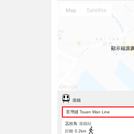
顯示福源
港鐵
荃灣綫 Tsuen Wan Line
茘枝角
港鐵站
距離
0.2km