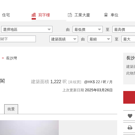
住宅
寫字樓
工業大廈
車位
選擇地區
由
最低價
至
最高價
建築面績
由
最細
至
最大
長沙
>
長沙灣
建築
此物
閣
建築面積
1,222
呎
[未核實]
@HK$ 22
/ 呎 / 月
上次更新日期
2025年03月26日
街景