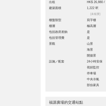
出租
HK$ 26,880 /
建築面積
1,222 呎
[未核實]
樓盤類型
寫字樓
樓層
極高層
包括政府差餉
是
包括管理費
是
景觀
山景
海景
開揚景
設施／配套
24小時安保
視頻監控
停車場
中央冷氣
部份家具
福源廣場的交通站點