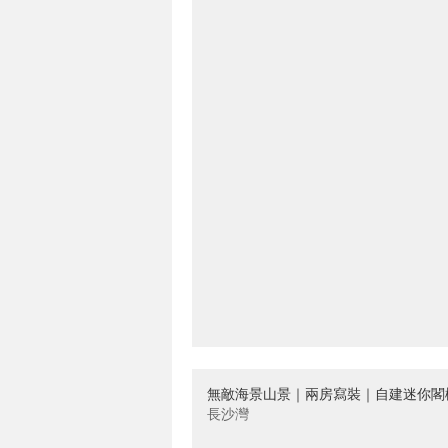
無敵海景山景｜兩房寫裝｜自建迷你閣
長沙灣