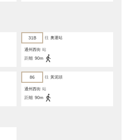
31B
往
奧運站
通州西街
站
距離
90m
86
往
黃泥頭
通州西街
站
距離
90m