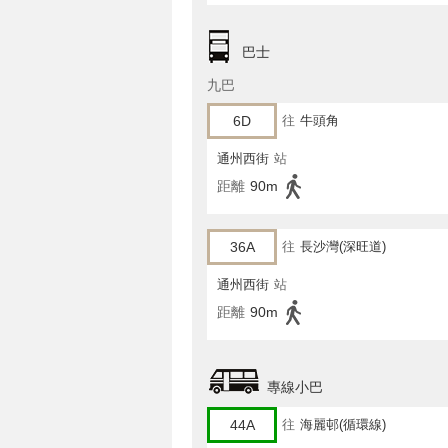
巴士
九巴
6D
往
牛頭角
通州西街
站
距離
90m
36A
往
長沙灣(深旺道)
通州西街
站
距離
90m
專線小巴
44A
往
海麗邨(循環線)