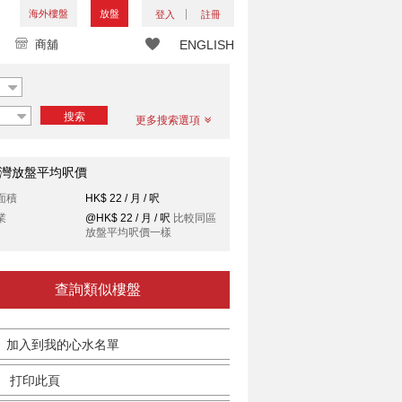
海外樓盤
放盤
登入
註冊
商舖
ENGLISH
搜索
更多搜索選項
灣放盤平均呎價
面積
HK$ 22 / 月 / 呎
業
@HK$ 22 / 月 / 呎
比較同區
放盤平均呎價一樣
查詢類似樓盤
加入到我的心水名單
打印此頁