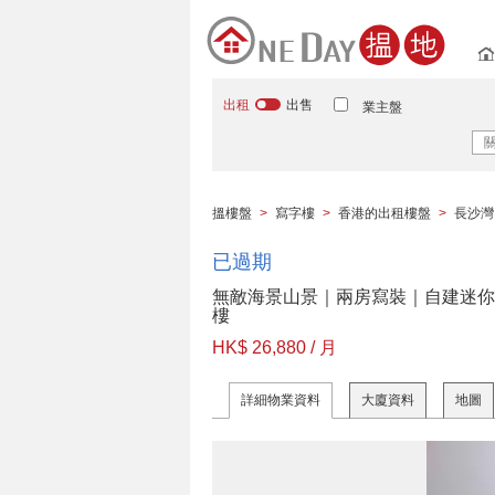
出租
出售
業主盤
搵樓盤
>
寫字樓
>
香港的出租樓盤
>
長沙灣
已過期
無敵海景山景｜兩房寫裝｜自建迷你
樓
HK$ 26,880 / 月
詳細物業資料
大廈資料
地圖