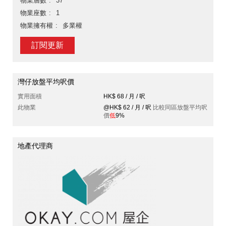
物業層數
37
物業座數
1
物業擁有權
多業權
訂閱更新
灣仔放盤平均呎價
實用面積
HK$ 68 / 月 / 呎
此物業
@HK$ 62 / 月 / 呎
比較同區放盤平均呎
價
低
9%
地產代理商