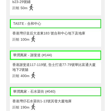
b23-29號鋪
距離
50m
TASTE - 合和中心
香港灣仔皇后大道東183 號合和中心地下及地庫
距離
100m
華潤萬家 - 謝斐道 (#144)
香港謝斐道117-119號, 告士打道77-79號華比富通大廈
地下2號舖
距離
400m
華潤萬家 - 石水渠街 (#040)
香港灣仔石水渠街1-13號其發大廈地庫
距離
190m