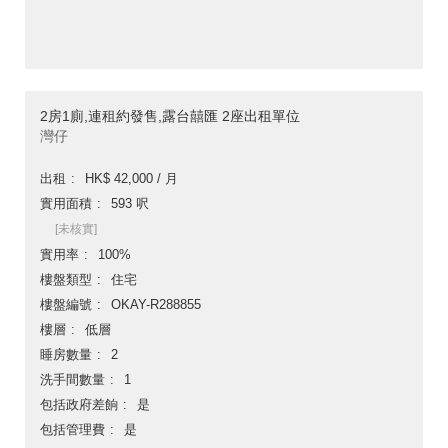
2房1廁,連租約發售,露台囍匯 2座出租單位
灣仔
出租
HK$ 42,000 / 月
實用面積
593 呎
[未核實]
實用率
100%
樓盤類型
住宅
樓盤編號
OKAY-R288855
樓層
低層
睡房數量
2
洗手間數量
1
包括政府差餉
是
包括管理費
是