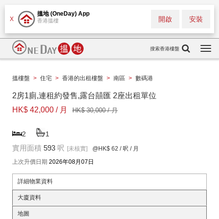
搵地 (OneDay) App
開啟
安裝
X
香港搵樓
搜索香港樓盤
Togg
navi
搵樓盤
>
住宅
>
香港的出租樓盤
>
南區
>
數碼港
2房1廁,連租約發售,露台囍匯 2座出租單位
HK$ 42,000 / 月
HK$ 30,000 / 月
2
1
實用面積
593
呎
[未核實]
@HK$ 62
/ 呎 / 月
上次升價日期
2026年08月07日
詳細物業資料
大廈資料
地圖