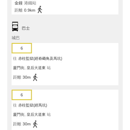
金鐘
港鐵站
距離
0.9km
巴士
城巴
6
往
赤柱監獄(經舂磡角及馬坑)
廈門街, 皇后大道東
站
距離
30m
6
往
赤柱監獄(經馬坑)
廈門街, 皇后大道東
站
距離
30m