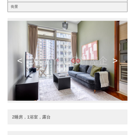
街景
<
>
2睡房，1浴室，露台