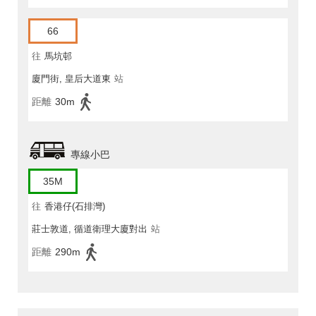
66
往
馬坑邨
廈門街, 皇后大道東
站
距離
30m
專線小巴
35M
往
香港仔(石排灣)
莊士敦道, 循道衛理大廈對出
站
距離
290m