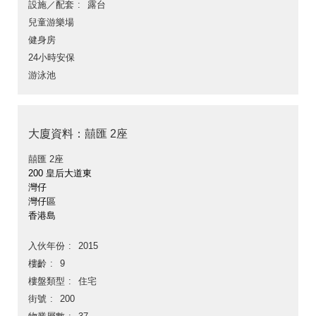
設施／配套
露台
兒童游樂場
健身房
24小時安保
游泳池
大廈資料：囍匯 2座
囍匯 2座
200 皇后大道東
灣仔
灣仔區
香港島
入伙年份
2015
樓齡
9
樓盤類型
住宅
街號
200