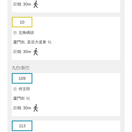
距離
30m
10
往
北角碼頭
廈門街, 皇后大道東
站
距離
30m
九巴/新巴
109
往
何文田
廈門街
站
距離
30m
113