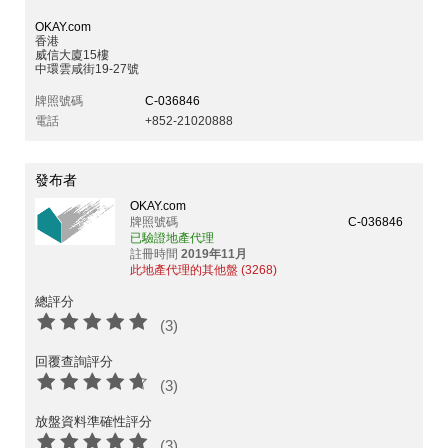
OKAY.com
香港
威信大廈15樓
中環雲咸街19-27號
牌照號碼
C-036846
電話
+852-21020888
發布者
OKAY.com
牌照號碼
C-036846
已驗證地產代理
註冊時間
2019年11月
此地產代理的其他盤 (3268)
總評分
(3)
回覆查詢評分
(3)
放盤資料準確性評分
(3)