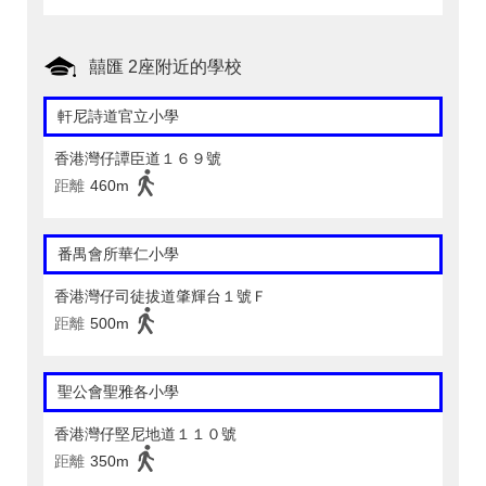
囍匯 2座附近的學校
軒尼詩道官立小學
香港灣仔譚臣道１６９號
距離
460m
番禺會所華仁小學
香港灣仔司徒拔道肇輝台１號Ｆ
距離
500m
聖公會聖雅各小學
香港灣仔堅尼地道１１０號
距離
350m