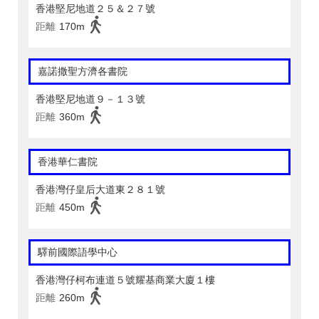
香港堅尼地道２５＆２７號
距離
170m
嘉諾撒聖方濟各書院
香港堅尼地道９－１３號
距離
360m
香港華仁書院
香港灣仔皇后大道東２８１號
距離
450m
驛前國際語學中心
香港灣仔柯布連道５號耀基商業大廈１樓
距離
260m