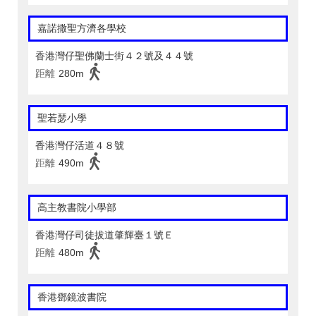
嘉諾撒聖方濟各學校
香港灣仔聖佛蘭士街４２號及４４號
距離
280m
聖若瑟小學
香港灣仔活道４８號
距離
490m
高主教書院小學部
香港灣仔司徒拔道肇輝臺１號Ｅ
距離
480m
香港鄧鏡波書院